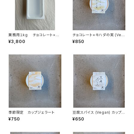
業務用１kg チョコレート×キ
チョコレート×キハダの実 (Veg
ハダの実
an) カップジェラート
¥3,800
¥850
季節限定 カップジェラート
豆腐スパイス (Vegan) カップジ
ェラート
¥750
¥650